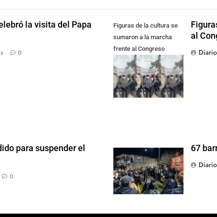
lebró la visita del Papa
Figura
Figuras de la cultura se
al Con
sumaron a la marcha
frente al Congreso
Diari
ás
0
contra la Ley de
Propiedad Privada
dido para suspender el
67 bar
Diari
0