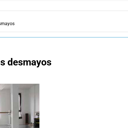
esmayos
os desmayos