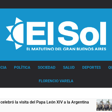
Diario EL SOL
CIA
POLÍTICA
SOCIEDAD
SALUD
DEPORTES
Q
FLORENCIO VARELA
 visita del Papa León XIV a la Argentina
Figur
10 Hora