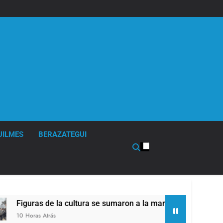
UILMES
BERAZATEGUI
as de la cultura se sumaron a la marcha frente al Congreso co
s Atrás