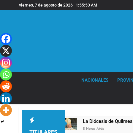
Saltar
viernes, 7 de agosto de 2026
1:55:54 AM
al
contenido
NACIONALES
PROVIN
 de Quilmes
La Diócesis de Quilmes celebró la
8 Horas Atrás
TITULARES