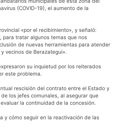
andatarios municipales de esta zona del
rivada: hubo detenidos y
navirus (COVID-19), el aumento de la
vincial «por el recibimiento», y señaló:
, para tratar algunos temas que nos
inclusión de nuevas herramientas para atender
s y vecinos de Berazategui».
ío con mínimas cercanas a 1°C
expresaron su inquietud por los reiterados
er este problema.
usión de chats privados
tual rescisión del contrato entre el Estado y
de los jefes comunales, al asegurar que
acundo Moyano
 evaluar la continuidad de la concesión.
girar el proyecto a comisión
a y cómo seguir en la reactivación de las