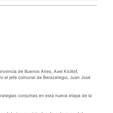
de Propiedad Privada
l Street y el riesgo país quedó al borde
nsables como «delincuentes anarquistas»
ovincia de Buenos Aires, Axel Kicillof,
uvo el jefe comunal de Berazategui, Juan José
turas más bajas de la semana
a los argentinos
strategias conjuntas en esta nueva etapa de la
ro capítulo