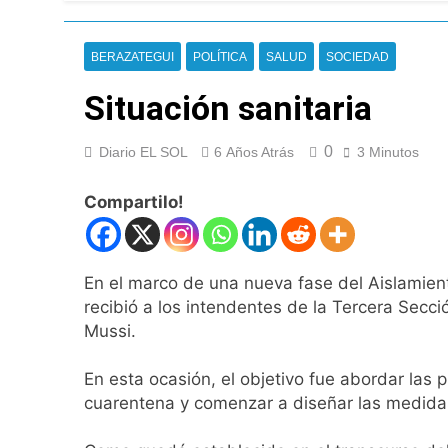
La noche del Afro 
21 Horas Atrás
La Diócesis de Qui
BERAZATEGUI
POLÍTICA
SALUD
SOCIEDAD
24 Horas Atrás
Situación sanitaria
Figuras de la cult
1 Día Atrás
Nueva jornada nega
0
Diario EL SOL
6 Años Atrás
3 Minutos
de los 450 puntos
1 Día Atrás
Compartilo!
Jorge Macri conde
1 Día Atrás
Día Internacional 
En el marco de una nueva fase del Aislamiento
1 Día Atrás
recibió a los intendentes de la Tercera Secc
El frío polar se i
Mussi.
1 Día Atrás
Día de San Cayetan
En esta ocasión, el objetivo fue abordar las 
1 Día Atrás
cuarentena y comenzar a diseñar las medida
El Senado aprobó l
1 Día Atrás