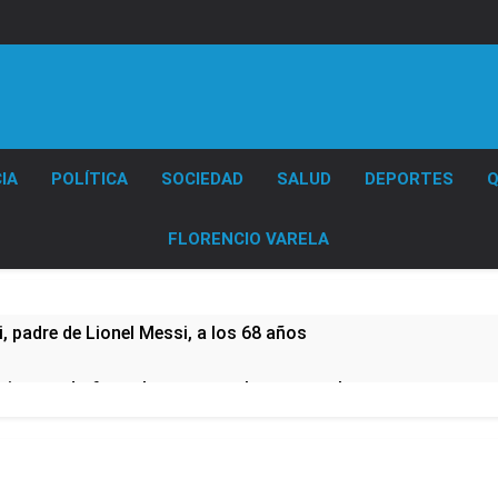
Diario EL SOL
IA
POLÍTICA
SOCIEDAD
SALUD
DEPORTES
Q
FLORENCIO VARELA
 padre de Lionel Messi, a los 68 años
e imputado formalmente por abuso sexual
CTA profundizan su plan de lucha con nuevas marchas contra