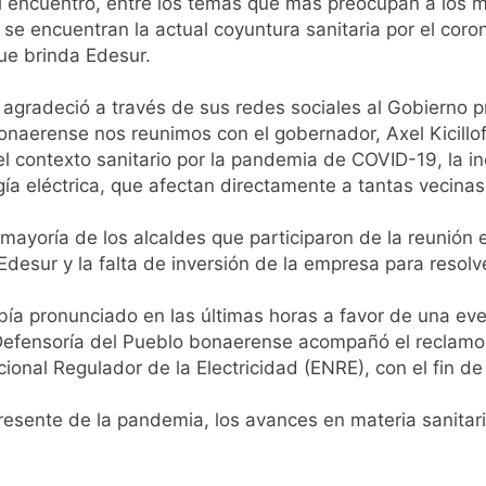
 encuentro, entre los temas que más preocupan a los m
al Congreso durante la protesta contra la Ley de Propiedad P
e encuentran la actual coyuntura sanitaria por el coro
que brinda Edesur.
ó el pedido para suspender el juicio contra Pity Alvarez
 agradeció a través de sus redes sociales al Gobierno pro
naerense nos reunimos con el gobernador, Axel Kicillof
D en Florencio Varela
, el contexto sanitario por la pandemia de COVID-19, la 
gía eléctrica, que afectan directamente a tantas vecina
pide del AMBA: cuándo dejará de llover y llega una ola de fr
mayoría de los alcaldes que participaron de la reunión 
ntra la Ley de Propiedad Privada de Milei
Edesur y la falta de inversión de la empresa para resolv
cretario de Seguridad de Quilmes, Hernán Ocampo, tras la dif
bía pronunciado en las últimas horas a favor de una even
Defensoría del Pueblo bonaerense acompañó el reclamo 
confirmó que tuvo un «brote psicótico» por consumo con F
cional Regulador de la Electricidad (ENRE), con el fin de
 consiguió la mayoría y rechazó el pedido del peronismo de 
resente de la pandemia, los avances en materia sanitari