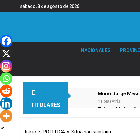
Saltar
sábado, 8 de agosto de 2026
al
contenido
NACIONALES
PROVINC
Murió Jorge Messi,
4 Horas Atrás
TITULARES
Thiago Medina fu
5 Horas Atrás
La CGT y las dos 
Inicio
POLÍTICA
Situación sanitaria
6 Horas Atrás