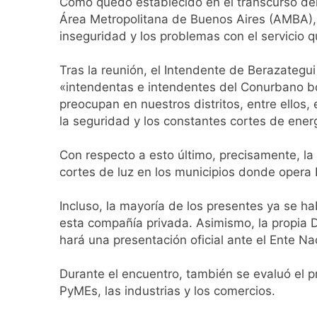
Como quedó establecido en el transcurso del
Incidentes frente 
Área Metropolitana de Buenos Aires (AMBA), s
enfrentamientos
inseguridad y los problemas con el servicio 
2 Días Atrás
La Fiscalía rechaz
Tras la reunión, el Intendente de Berazategui
2 Días Atrás
«intendentas e intendentes del Conurbano bo
67 barrios full LE
preocupan en nuestros distritos, entre ellos
2 Días Atrás
la seguridad y los constantes cortes de ener
El temporal se des
2 Días Atrás
Con respecto a esto último, precisamente, la 
Kicillof marchó co
cortes de luz en los municipios donde opera 
2 Días Atrás
Renunció el subse
Incluso, la mayoría de los presentes ya se ha
2 Días Atrás
esta compañía privada. Asimismo, la propia 
Candela Arizaga 
hará una presentación oficial ante el Ente Na
2 Días Atrás
La Libertad Avanza
Durante el encuentro, también se evaluó el p
PyMEs, las industrias y los comercios.
2 Días Atrás