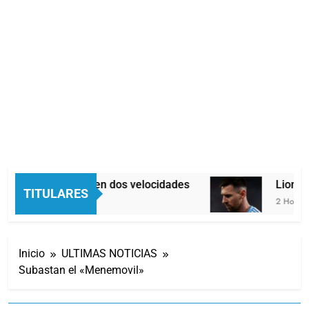
Economía en dos velocidades
Lionel 
TITULARES
2 Horas Atrás
2 Horas At
Inicio
ULTIMAS NOTICIAS
Subastan el «Menemovil»