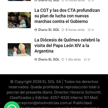
0
La CGT y las dos CTA profundizan
su plan de lucha con nuevas
marchas contra el Gobierno
Diario EL SOL
8 horas atrás
0
La Diócesis de Quilmes celebró la
visita del Papa León XIV a la
Argentina
Diario EL SOL
1 día atrás
0
© Copyright 2026 EL SOL SA | Todos los derechos
reservados. Queda prohibida la reproducción total o
parcial del presente diario. Director: Horacio Schivintt.
Clasificados y Edictos: 4257-6325 Interno 101 Mail:
recepcion@elsolnoticias.com.ar Publicidad: