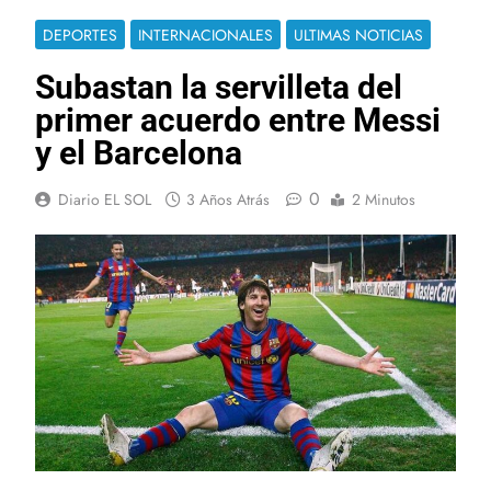
DEPORTES
INTERNACIONALES
ULTIMAS NOTICIAS
Subastan la servilleta del
primer acuerdo entre Messi
y el Barcelona
0
Diario EL SOL
3 Años Atrás
2 Minutos