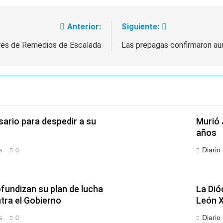
Anterior:
Siguiente:
eres de Remedios de Escalada
Las prepagas confirmaron aum
sario para despedir a su
Murió 
años
Diario
s
0
fundizan su plan de lucha
La Dió
ra el Gobierno
León X
Diario
s
0