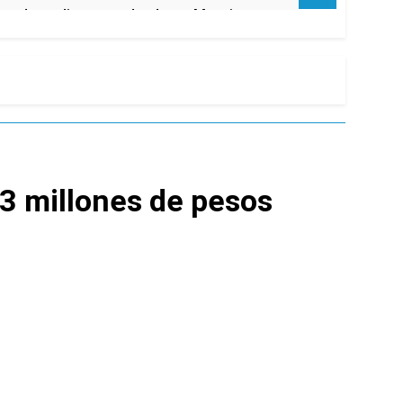
ara despedir a su padre Jorge Messi
 el Gobierno
3 millones de pesos
de Propiedad Privada
l Street y el riesgo país quedó al borde
nsables como «delincuentes anarquistas»