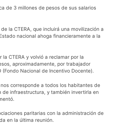
ca de 3 millones de pesos de sus salarios
turas más bajas de la semana
de la CTERA, que incluirá una movilización a
Estado nacional ahoga financieramente a la
a los argentinos
ro capítulo
 la CTERA y volvió a reclamar por la
 pesos, aproximadamente, por trabajador
rivada: hubo detenidos y
D (Fondo Nacional de Incentivo Docente).
 nos corresponde a todos los habitantes de
 de infraestructura, y también invertirla en
umentó.
ociaciones paritarias con la administración de
ío con mínimas cercanas a 1°C
ada en la última reunión.