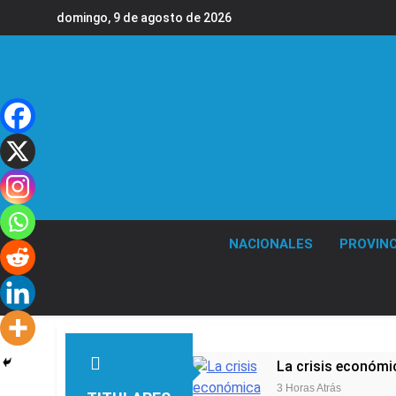
Saltar
domingo, 9 de agosto de 2026
al
contenido
NACIONALES
PROVINC
La crisis económic
3 Horas Atrás