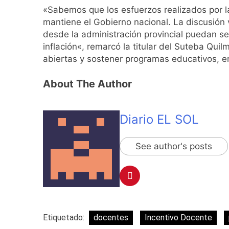
Kicillof marchó co
«Sabemos que los esfuerzos realizados por la
2 Días Atrás
mantiene el Gobierno nacional. La discusión
desde la administración provincial puedan se
inflación«, remarcó la titular del Suteba Qui
abiertas y sostener programas educativos, en
About The Author
Diario EL SOL
See author's posts
Etiquetado:
docentes
Incentivo Docente