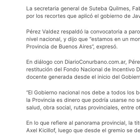
2 Días Atrás
La secretaria general de Suteba Quilmes, Fab
Día Internacional 
por los recortes que aplicó el gobierno de Jav
2 Días Atrás
El frío polar se i
Pérez Valdez respaldó la convocatoria a paro
2 Días Atrás
nivel nacional, y dijo que “estamos en un m
Día de San Cayetan
Provincia de Buenos Aires”, expresó.
2 Días Atrás
El Senado aprobó l
En diálogo con DiarioConurbano.com.ar, Pérez
2 Días Atrás
restitución del Fondo Nacional de Incentivo 
Incidentes frente 
docente generada desde el inicio del Gobiern
enfrentamientos
2 Días Atrás
“El Gobierno nacional nos debe a todos los 
La Fiscalía rechaz
la Provincia es dinero que podría usarse no só
2 Días Atrás
salud, obra social, rutas provinciales, entre
67 barrios full LE
2 Días Atrás
En lo que refiere al panorama provincial, la 
El temporal se des
Axel Kicillof, luego que desde el gremio se dec
2 Días Atrás