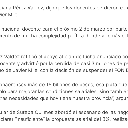
iana Pérez Valdez, dijo que los docentes perdieron cer
de la Cerveza: los tres secretos para servirla correctamente
ier Milei.
nstala en Buenos Aires: mejora el tiempo y llegan las tempera
 nacional docente para el próximo 2 de marzo por parte 
omento de mucha complejidad política donde además el 
o: por qué se celebra cada 7 de agosto y qué representa par
a ley de propiedad privada, pero el Gobierno debió eliminar ot
 Valdez ratificó el apoyo al plan de lucha anunciado por
Docente y advirtió por la pérdida de casi 3 millones de
al Congreso durante la protesta contra la Ley de Propiedad P
o de Javier Milei con la decisión de suspender el FONI
bonaerenses más de 15 billones de pesos, esa plata que
ó el pedido para suspender el juicio contra Pity Alvarez
lo para mejorar las condiciones salariales, sino también
 otras necesidades que hoy tiene nuestra provincia”, arg
D en Florencio Varela
titular de Suteba Quilmes abordó el escenario de las neg
pide del AMBA: cuándo dejará de llover y llega una ola de fr
larar “insuficiente” la propuesta salarial del 3%, realiz