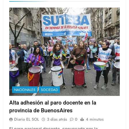
NACIONALES
SOCIEDAD
Alta adhesión al paro docente en la
provincia de BuenosAires
Diario EL SOL
3 días atrás
0
4 minutos
El paro nacional docente, convocado por la