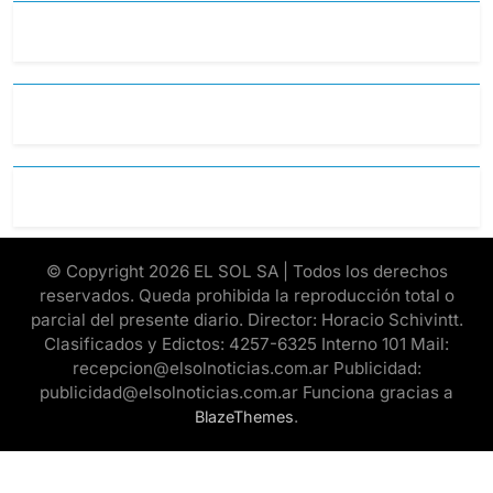
© Copyright 2026 EL SOL SA | Todos los derechos
reservados. Queda prohibida la reproducción total o
parcial del presente diario. Director: Horacio Schivintt.
Clasificados y Edictos: 4257-6325 Interno 101 Mail:
recepcion@elsolnoticias.com.ar Publicidad:
publicidad@elsolnoticias.com.ar Funciona gracias a
.
BlazeThemes