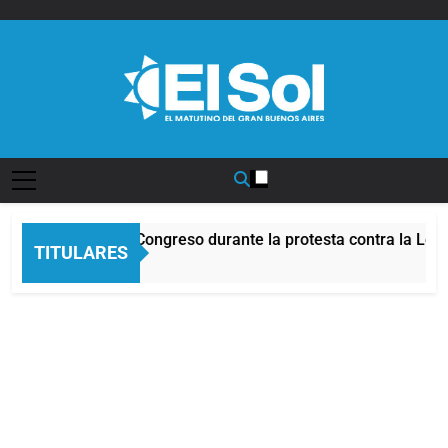
Saltar
al
contenido
Diario EL SOL
 frente al Congreso durante la protesta contra la Ley de Prop
TITULARES