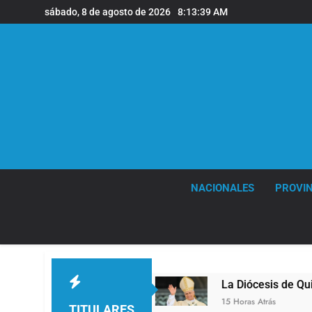
Saltar
sábado, 8 de agosto de 2026
8:13:40 AM
al
contenido
NACIONALES
PROVIN
 Quilmes
La Diócesis de Quilmes celebró la vis
15 Horas Atrás
TITULARES