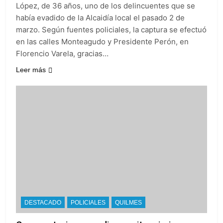
propiedad privada
López, de 36 años, uno de los delincuentes que se
19 Horas Atrás
con foco en los
Día del Cirujano
había evadido de la Alcaidía local el pasado 2 de
desalojos
Torácico: una
marzo. Según fuentes policiales, la captura se efectuó
especialidad clave
20 Horas Atrás
en las calles Monteagudo y Presidente Perón, en
para el cuidado de la
Alerta naranja en
Florencio Varela, gracias…
salud respiratoria en
Quilmes por
el Sanatorio Urquiza
tormentas severas y
Leer más
1 Día Atrás
fuertes ráfagas de
Denunciaron
viento
penalmente al
abogado libertario
1 Día Atrás
que propuso tirar
napalm sobre el Gran
Buenos Aires
DESTACADO
POLICIALES
QUILMES