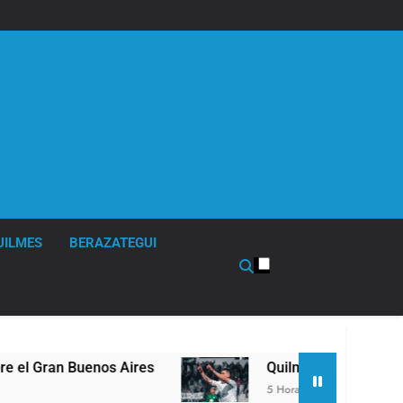
UILMES
BERAZATEGUI
res
Quilmes derrotó 2-0 al líder Gimnasia de Ju
5 Horas Atrás