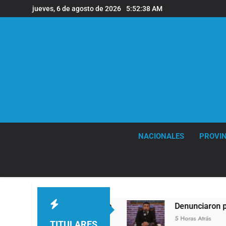
Saltar
jueves, 6 de agosto de 2026
5:52:39 AM
al
contenido
NACIONALES
PROVIN
de viento
Denunciaron penalmente al abogado 
5 Horas Atrás
TITULARES