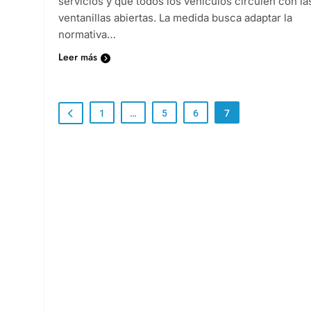
servicios y que todos los vehículos circulen con la
ventanillas abiertas. La medida busca adaptar la
normativa…
Leer más
1
…
5
6
7