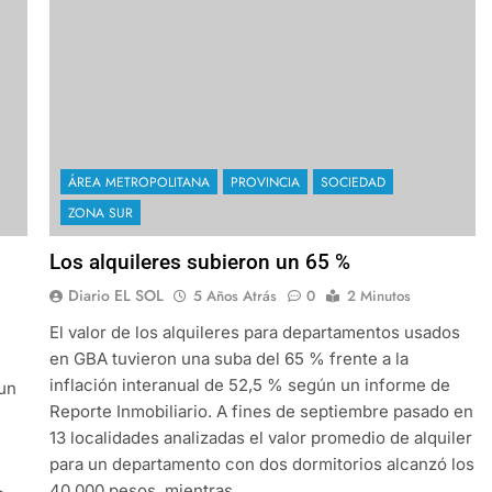
ÁREA METROPOLITANA
PROVINCIA
SOCIEDAD
ZONA SUR
Los alquileres subieron un 65 %
Diario EL SOL
5 Años Atrás
0
2 Minutos
El valor de los alquileres para departamentos usados
en GBA tuvieron una suba del 65 % frente a la
inflación interanual de 52,5 % según un informe de
 un
Reporte Inmobiliario. A fines de septiembre pasado en
13 localidades analizadas el valor promedio de alquiler
para un departamento con dos dormitorios alcanzó los
40.000 pesos, mientras…