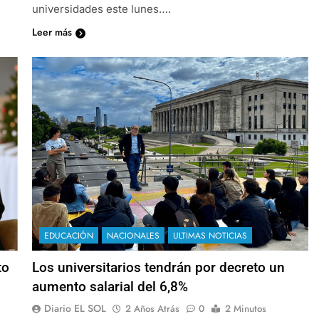
universidades este lunes….
Leer más
EDUCACIÓN
NACIONALES
ULTIMAS NOTICIAS
to
Los universitarios tendrán por decreto un
aumento salarial del 6,8%
Diario EL SOL
2 Años Atrás
0
2 Minutos