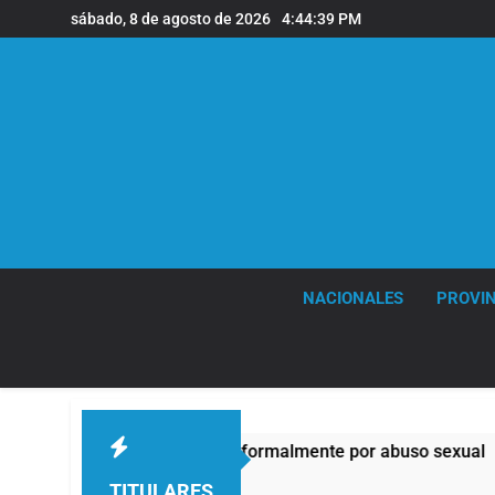
Saltar
sábado, 8 de agosto de 2026
4:44:41 PM
al
contenido
NACIONALES
PROVIN
tado formalmente por abuso sexual
La CGT y
4 Horas Atr