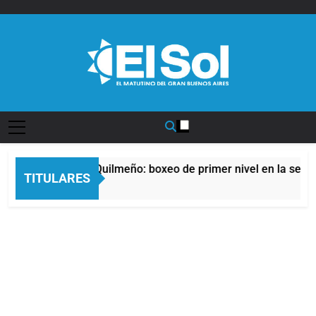
Saltar
al
contenido
Diario EL SOL
che del Afro Quilmeño: boxeo de primer nivel en la sede de Q
TITULARES
s Atrás