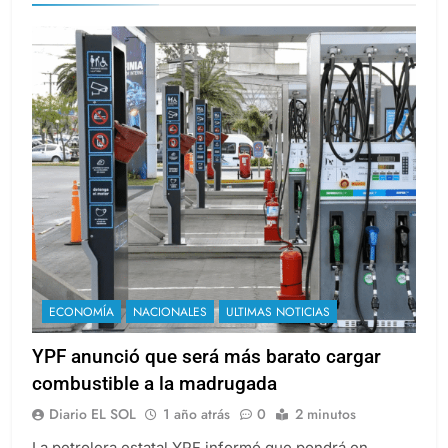
ECONOMÍA
NACIONALES
ULTIMAS NOTICIAS
YPF anunció que será más barato cargar
combustible a la madrugada
Diario EL SOL
1 año atrás
0
2 minutos
La petrolera estatal YPF informó que pondrá en