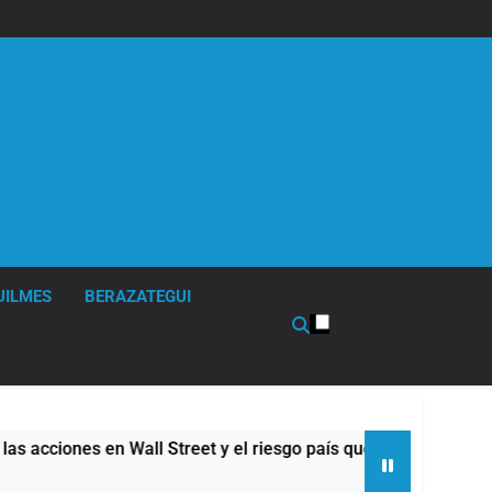
UILMES
BERAZATEGUI
l Street y el riesgo país quedó al borde de los 450 puntos