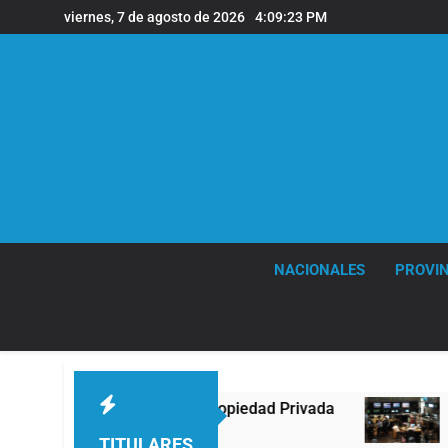
Saltar
viernes, 7 de agosto de 2026
4:09:24 PM
al
contenido
NACIONALES
PROVIN
la Ley de Propiedad Privada
Nueva jornada neg
2 Horas Atrás
TITULARES