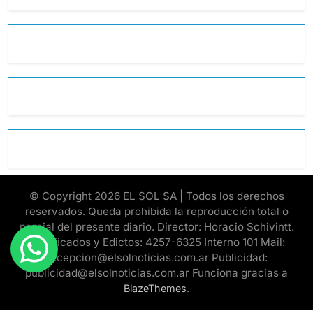
© Copyright 2026 EL SOL SA | Todos los derechos
reservados. Queda prohibida la reproducción total o
parcial del presente diario. Director: Horacio Schivintt.
Clasificados y Edictos: 4257-6325 Interno 101 Mail:
recepcion@elsolnoticias.com.ar Publicidad:
publicidad@elsolnoticias.com.ar Funciona gracias a
.
BlazeThemes