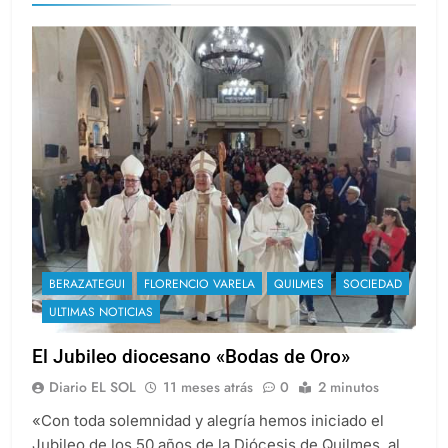
BERAZATEGUI
FLORENCIO VARELA
QUILMES
SOCIEDAD
ULTIMAS NOTICIAS
El Jubileo diocesano «Bodas de Oro»
Diario EL SOL
11 meses atrás
0
2 minutos
«Con toda solemnidad y alegría hemos iniciado el
Jubileo de los 50 años de la Diócesis de Quilmes, al