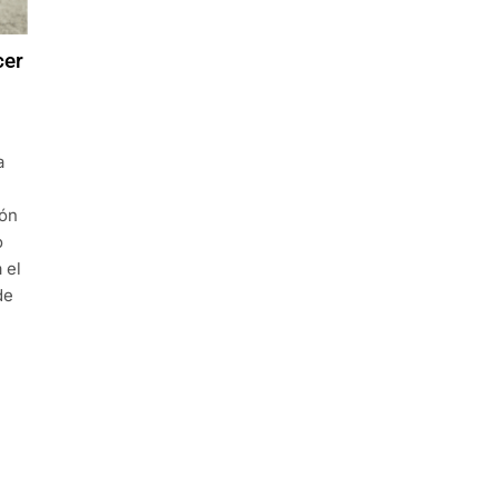
cer
a
ión
o
 el
de