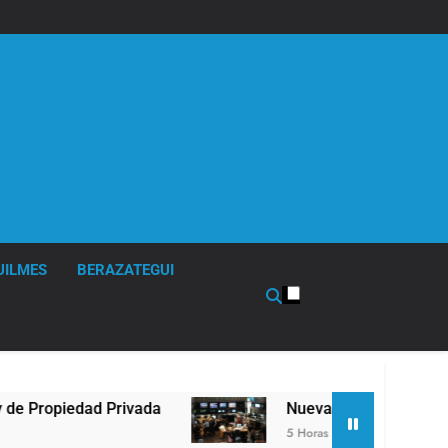
UILMES
BERAZATEGUI
vada
Nueva jornada negativa para los activos a
5 Horas Atrás