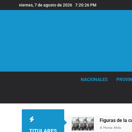
Saltar
viernes, 7 de agosto de 2026
7:20:27 PM
al
contenido
NACIONALES
PROVIN
a Argentina
Figuras de la cultura se sumaron 
4 Horas Atrás
TITULARES