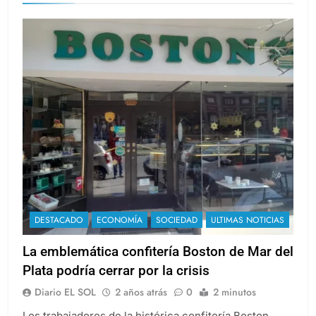
DESTACADO
ECONOMÍA
SOCIEDAD
ULTIMAS NOTICIAS
La emblemática confitería Boston de Mar del
Plata podría cerrar por la crisis
Diario EL SOL
2 años atrás
0
2 minutos
Los trabajadores de la histórica confitería Boston,