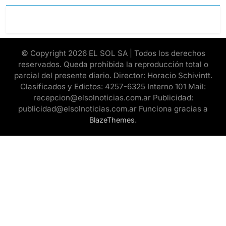
© Copyright 2026 EL SOL SA | Todos los derechos
reservados. Queda prohibida la reproducción total o
parcial del presente diario. Director: Horacio Schivintt.
Clasificados y Edictos: 4257-6325 Interno 101 Mail:
recepcion@elsolnoticias.com.ar Publicidad:
publicidad@elsolnoticias.com.ar Funciona gracias a
.
BlazeThemes