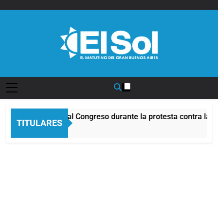
Saltar
al
contenido
Diario EL SOL
identes frente al Congreso durante la protesta contra la Ley 
TITULARES
ra Atrás