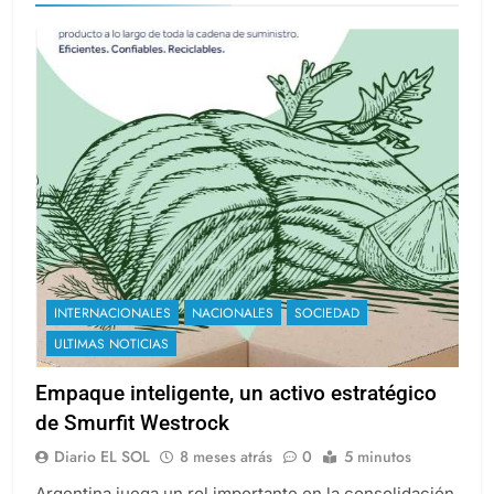
INTERNACIONALES
NACIONALES
SOCIEDAD
ULTIMAS NOTICIAS
Empaque inteligente, un activo estratégico
de Smurfit Westrock
Diario EL SOL
8 meses atrás
0
5 minutos
Argentina juega un rol importante en la consolidación