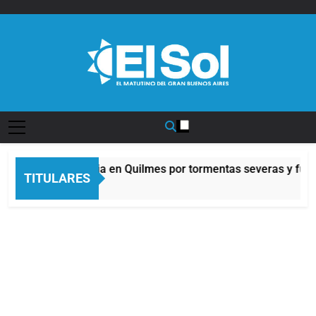
Saltar
al
contenido
Diario EL SOL
Alerta naranja en Quilmes por tormentas severas y fuertes
TITULARES
3 Horas Atrás