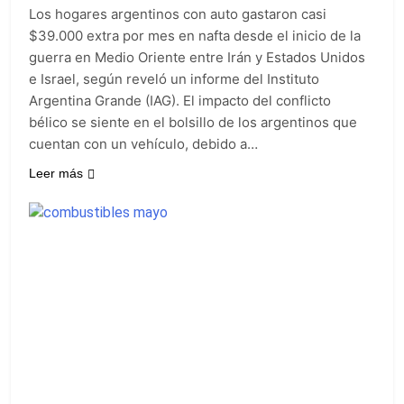
proyecto oficial de
24 Horas Atrás
Los hogares argentinos con auto gastaron casi
Ley de Propiedad
La Diócesis de
$39.000 extra por mes en nafta desde el inicio de la
Privada
Quilmes celebra la
guerra en Medio Oriente entre Irán y Estados Unidos
fiesta de San
1 Día Atrás
e Israel, según reveló un informe del Instituto
Cayetano
La Línea 148 pasó a
Argentina Grande (IAG). El impacto del conflicto
ser operada por La
bélico se siente en el bolsillo de los argentinos que
Central de Vicente
1 Día Atrás
López
cuentan con un vehículo, debido a…
La Municipalidad de
Quilmes limpió
Leer más
sumideros y
1 Día Atrás
desagües en medio
de las lluvias