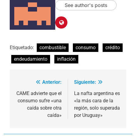
See author's posts
Etiquetado:
combustible
consumo
crédito
endeudamiento
inflación
Anterior:
Siguiente:
Navegación
de
CAME advierte que el
La nafta argentina es
consumo sufre «una
«la más cara de la
entradas
caída sobre otra
región, solo superada
caída»
por Uruguay»