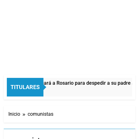
ionel Messi llegará a Rosario para despedir a su padre Jorge 
TITULARES
7 Minutos Atrás
Inicio
comunistas