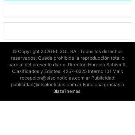
© Copyright 2026 EL SOL SA | Todos los derechos
reservados. Queda prohibida la reproducción total o
parcial del presente diario. Director: Horacio Schivintt.
Clasificados y Edictos: 4257-6325 Interno 101 Mail:
recepcion@elsolnoticias.com.ar Publicidad:
publicidad@elsolnoticias.com.ar Funciona gracias a
.
BlazeThemes