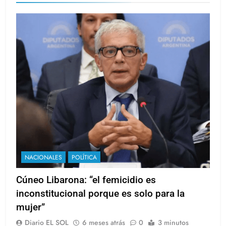
NACIONALES
POLÍTICA
Cúneo Libarona: “el femicidio es
inconstitucional porque es solo para la
mujer”
Diario EL SOL
6 meses atrás
0
3 minutos