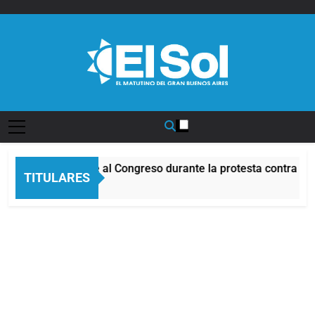
Saltar
al
contenido
Diario EL SOL
cidentes frente al Congreso durante la protesta contra la Ley
TITULARES
Horas Atrás