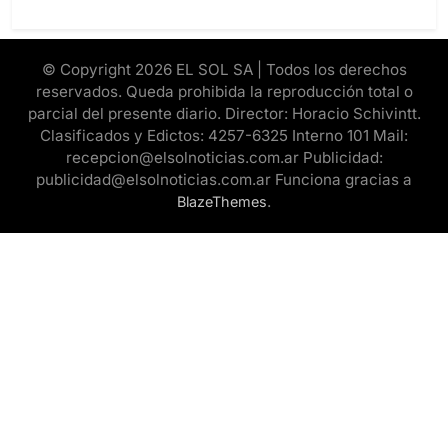
© Copyright 2026 EL SOL SA | Todos los derechos
reservados. Queda prohibida la reproducción total o
parcial del presente diario. Director: Horacio Schivintt.
Clasificados y Edictos: 4257-6325 Interno 101 Mail:
recepcion@elsolnoticias.com.ar Publicidad:
publicidad@elsolnoticias.com.ar Funciona gracias a
.
BlazeThemes