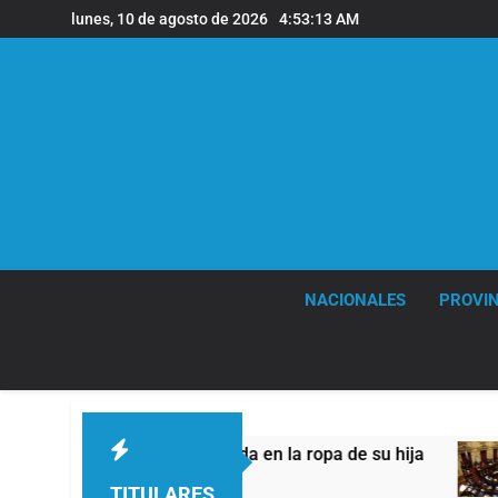
Saltar
lunes, 10 de agosto de 2026
4:53:15 AM
al
contenido
NACIONALES
PROVIN
 en la ropa de su hija
El peronismo recupera a
5 Horas Atrás
TITULARES