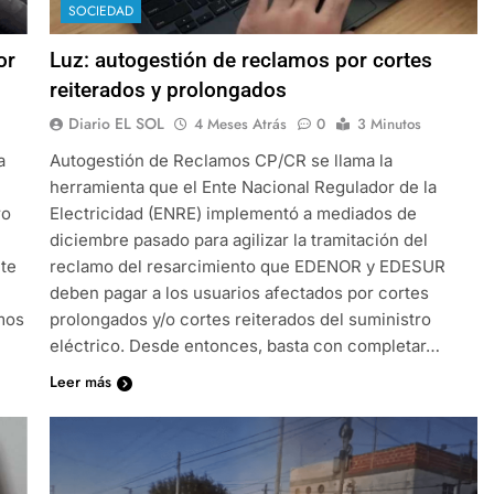
SOCIEDAD
or
Luz: autogestión de reclamos por cortes
reiterados y prolongados
Diario EL SOL
4 Meses Atrás
0
3 Minutos
a
Autogestión de Reclamos CP/CR se llama la
herramienta que el Ente Nacional Regulador de la
ro
Electricidad (ENRE) implementó a mediados de
diciembre pasado para agilizar la tramitación del
nte
reclamo del resarcimiento que EDENOR y EDESUR
deben pagar a los usuarios afectados por cortes
amos
prolongados y/o cortes reiterados del suministro
eléctrico. Desde entonces, basta con completar…
Leer más