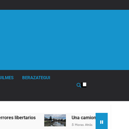
UILMES
BERAZATEGUI
Una camioneta de mudanzas casi cae al arroyo en Bernal 
5 Horas Atrás