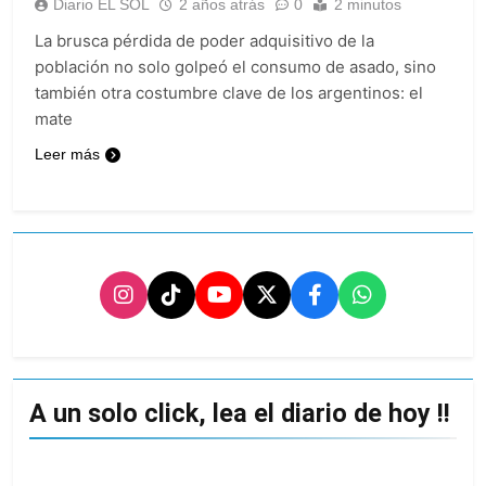
Diario EL SOL
2 años atrás
0
2 minutos
provincias bajo alerta
Senado debate el
meteorológica
proyecto sobre
La brusca pérdida de poder adquisitivo de la
propiedad privada
24 Horas Atrás
población no solo golpeó el consumo de asado, sino
con foco en los
Día del Cirujano
también otra costumbre clave de los argentinos: el
desalojos
Torácico: una
mate
especialidad clave
1 Día Atrás
para el cuidado de la
Leer más
Alerta naranja en
salud respiratoria en
Quilmes por
el Sanatorio Urquiza
tormentas severas y
1 Día Atrás
fuertes ráfagas de
Denunciaron
viento
penalmente al
abogado libertario
1 Día Atrás
que propuso tirar
napalm sobre el Gran
Buenos Aires
A un solo click, lea el diario de hoy !!