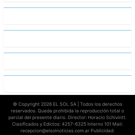
© Copyright 2026 EL SOL SA | Todos los derechos
reservados. Queda prohibida la reproducción total o
parcial del presente diario. Director: Horacio Schivintt.
Clasificados y Edictos: 4257-6325 Interno 101 Mail:
recepcion@elsolnoticias.com.ar Publicidad: