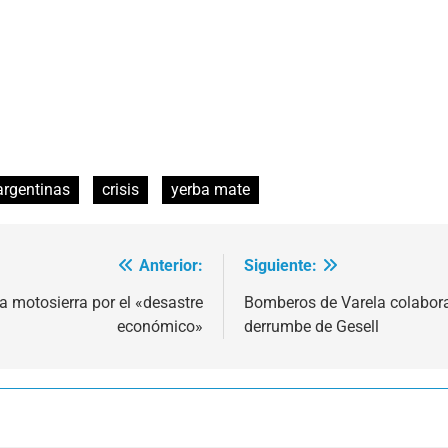
argentinas
crisis
yerba mate
Anterior:
Siguiente:
la motosierra por el «desastre
Bomberos de Varela colabora
económico»
derrumbe de Gesell