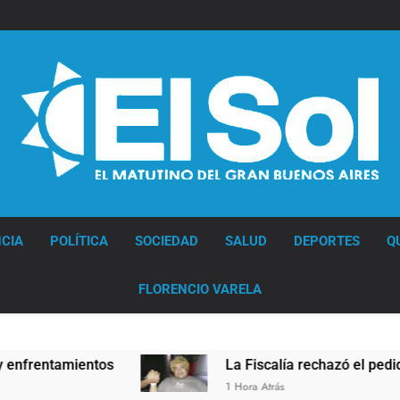
Diario EL SOL
CIA
POLÍTICA
SOCIEDAD
SALUD
DEPORTES
Q
FLORENCIO VARELA
entos
La Fiscalía rechazó el pedido para suspen
1 Hora Atrás