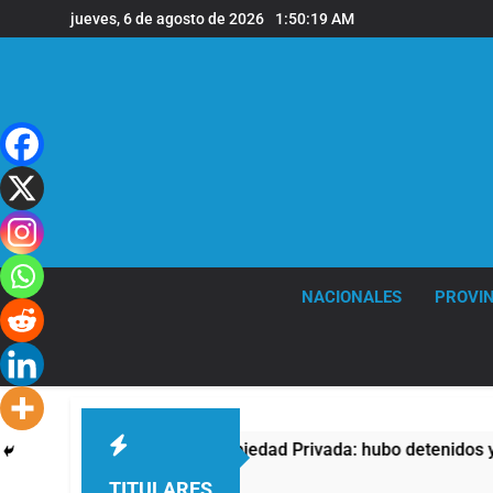
Saltar
jueves, 6 de agosto de 2026
1:50:20 AM
al
contenido
NACIONALES
PROVIN
ntra la Ley de Propiedad Privada: hubo detenidos y enfrentami
TITULARES