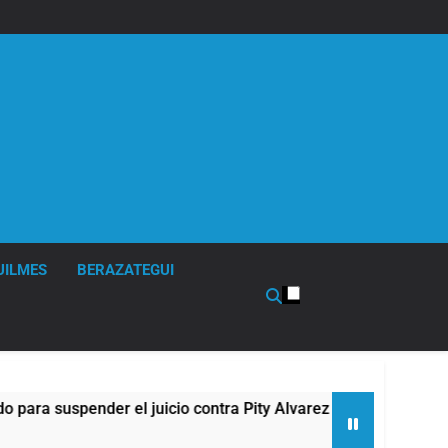
UILMES
BERAZATEGUI
der el juicio contra Pity Alvarez
67 barrios f
2 Horas Atrás