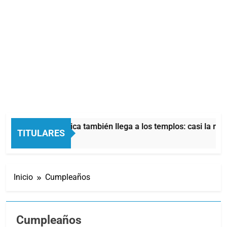
risis económica también llega a los templos: casi la mitad de 
TITULARES
s Atrás
Inicio
Cumpleaños
Cumpleaños