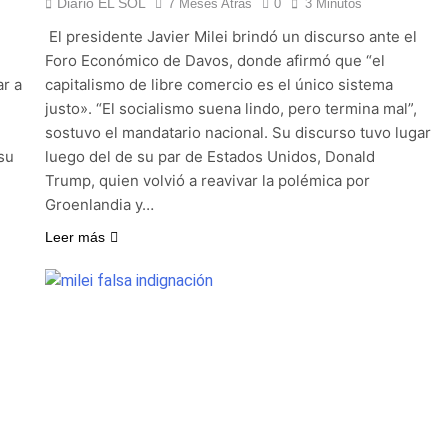
Diario EL SOL
7 Meses Atrás
0
3 Minutos
confirmó que tuvo un «brote psicótico» por consumo con F
El presidente Javier Milei brindó un discurso ante el
Foro Económico de Davos, donde afirmó que “el
ar a
capitalismo de libre comercio es el único sistema
 consiguió la mayoría y rechazó el pedido del peronismo de 
justo». “El socialismo suena lindo, pero termina mal”,
sostuvo el mandatario nacional. Su discurso tuvo lugar
n al Congreso contra el proyecto oficial de Ley de Propieda
su
luego del de su par de Estados Unidos, Donald
Trump, quien volvió a reavivar la polémica por
lmes celebra la fiesta de San Cayetano
Groenlandia y…
 a ser operada por La Central de Vicente López
Leer más
e Quilmes limpió sumideros y desagües en medio de las lluvi
istente virtual para consultar infracciones en segundos
oria en la obra teatral «Los Abuelos No Mienten»