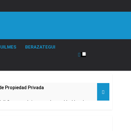
UILMES
BERAZATEGUI
de Propiedad Privada
l Street y el riesgo país quedó al borde
nsables como «delincuentes anarquistas»