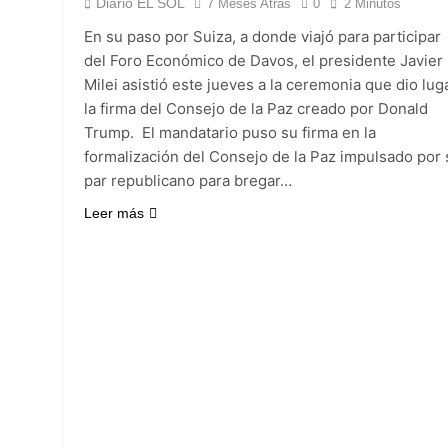
Diario EL SOL
7 Meses Atrás
0
2 Minutos
18 Horas Atrás
Candela Arizaga 
En su paso por Suiza, a donde viajó para participar
del Foro Económico de Davos, el presidente Javier
19 Horas Atrás
Milei asistió este jueves a la ceremonia que dio lug
La Libertad Avanza
la firma del Consejo de la Paz creado por Donald
19 Horas Atrás
Trump. El mandatario puso su firma en la
Masiva movilizació
formalización del Consejo de la Paz impulsado por 
19 Horas Atrás
par republicano para bregar…
La Diócesis de Qui
20 Horas Atrás
Leer más
La Línea 148 pasó
20 Horas Atrás
La Municipalidad d
20 Horas Atrás
Transporte: un as
22 Horas Atrás
Una gran convocat
22 Horas Atrás