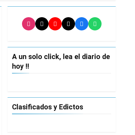
turas más bajas de la semana
ro capítulo
rivada: hubo detenidos y
A un solo click, lea el diario de
hoy !!
ío con mínimas cercanas a 1°C
Clasificados y Edictos
usión de chats privados