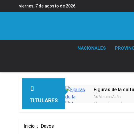
Saltar
viernes, 7 de agosto de 2026
al
contenido
NACIONALES
PROVINC
Figuras de la cult
34 Minutos Atrás
TITULARES
Nueva jornada nega
de los 450 puntos
2 Horas Atrás
Jorge Macri conde
Inicio
Davos
3 Horas Atrás