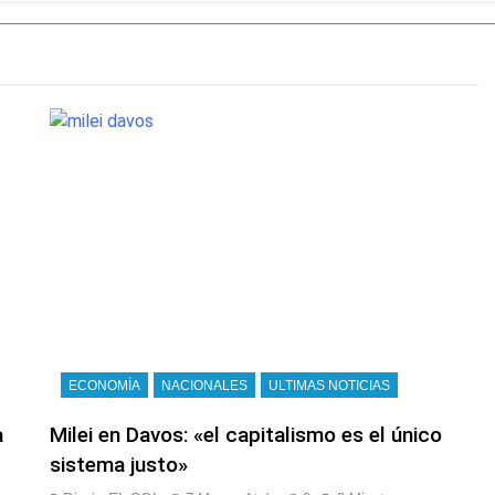
de la Cerveza: los tres secretos para servirla correctamente
nstala en Buenos Aires: mejora el tiempo y llegan las tempera
a ley de propiedad privada, pero el Gobierno debió eliminar ot
al Congreso durante la protesta contra la Ley de Propiedad P
ó el pedido para suspender el juicio contra Pity Alvarez
D en Florencio Varela
pide del AMBA: cuándo dejará de llover y llega una ola de fr
ECONOMÍA
NACIONALES
ULTIMAS NOTICIAS
ntra la Ley de Propiedad Privada de Milei
a
Milei en Davos: «el capitalismo es el único
sistema justo»
cretario de Seguridad de Quilmes, Hernán Ocampo, tras la dif