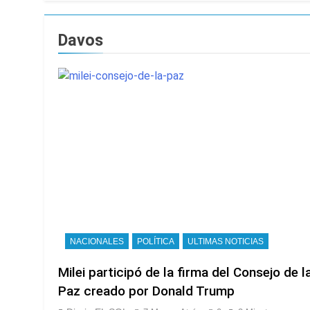
Día Internacional 
4 Horas Atrás
Davos
El frío polar se i
4 Horas Atrás
El Senado aprobó l
4 Horas Atrás
Incidentes frente 
enfrentamientos
15 Horas Atrás
La Fiscalía rechaz
16 Horas Atrás
67 barrios full LE
17 Horas Atrás
El temporal se des
NACIONALES
POLÍTICA
ULTIMAS NOTICIAS
17 Horas Atrás
Kicillof marchó co
Milei participó de la firma del Consejo de l
18 Horas Atrás
Paz creado por Donald Trump
Renunció el subse