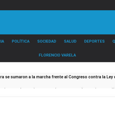
Diario EL SOL
IA
POLÍTICA
SOCIEDAD
SALUD
DEPORTES
Q
FLORENCIO VARELA
ura se sumaron a la marcha frente al Congreso contra la Ley 
tiva para los activos argentinos: cayeron las acciones en Wal
nó los disturbios frente al Congreso y calificó a los respo