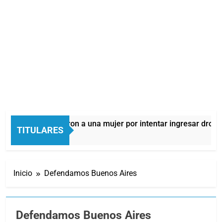
lmes: detuvieron a una mujer por intentar ingresar droga a una
TITULARES
ras Atrás
Inicio
Defendamos Buenos Aires
Defendamos Buenos Aires