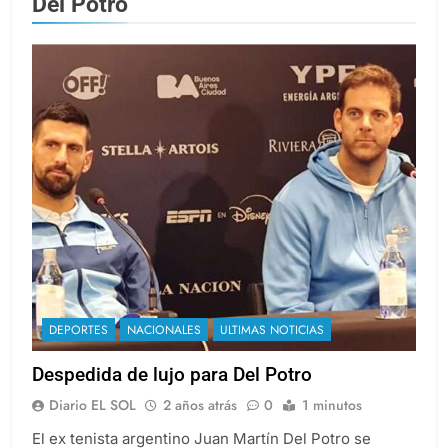
Del Potro
DEPORTES
NACIONALES
ULTIMAS NOTICIAS
Despedida de lujo para Del Potro
Diario EL SOL
2 años atrás
0
1 minutos
El ex tenista argentino Juan Martín Del Potro se