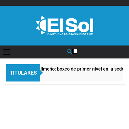
Saltar
al
contenido
Diario EL SOL
el Afro Quilmeño: boxeo de primer nivel en la sede de Quilme
TITULARES