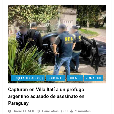
{:ES}CLASIFICADOS{:}
POLICIALES
QUILMES
ZONA SUR
Capturan en Villa Itatí a un prófugo
argentino acusado de asesinato en
Paraguay
Diario EL SOL
1 año atrás
0
2 minutos