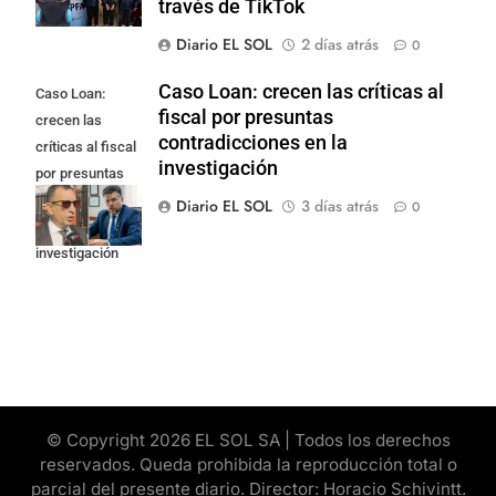
través de TikTok
Diario EL SOL
2 días atrás
0
Caso Loan: crecen las críticas al
Caso Loan:
fiscal por presuntas
crecen las
contradicciones en la
críticas al fiscal
investigación
por presuntas
contradicciones
Diario EL SOL
3 días atrás
0
en la
investigación
© Copyright 2026 EL SOL SA | Todos los derechos
reservados. Queda prohibida la reproducción total o
parcial del presente diario. Director: Horacio Schivintt.