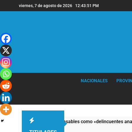
Saltar
viernes, 7 de agosto de 2026
12:43:52 PM
al
contenido
NACIONALES
PROVIN
có a los responsables como «delincuentes anarquistas»