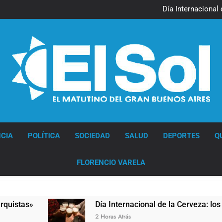
Jorge Macri condenó los d
res
Día Internacional 
El frío polar se instala 
El Senado aprobó la ley 
Jorge Macri condenó los d
res
Día Internacional 
El frío polar se instala 
El Senado aprobó la ley 
Diario EL SOL
CIA
POLÍTICA
SOCIEDAD
SALUD
DEPORTES
Q
FLORENCIO VARELA
Día Internacional de la Cerveza: los tres secretos pa
2 Horas Atrás