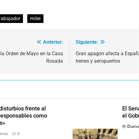
trabajador
milei
Anterior:
Siguiente:
 la Orden de Mayo en la Casa
Gran apagón afecta a España,
Rosada
trenes y aeropuertos
isturbios frente al
El Sen
s responsables como
el Gob
s»
Diari
Atrás
0