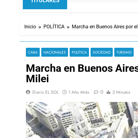
TITULARES
Inicio
POLÍTICA
Marcha en Buenos Aires por el 
CABA
NACIONALES
POLÍTICA
SOCIEDAD
TURISMO
Marcha en Buenos Aires p
Milei
0
Diario EL SOL
1 Año Atrás
2 Minutos