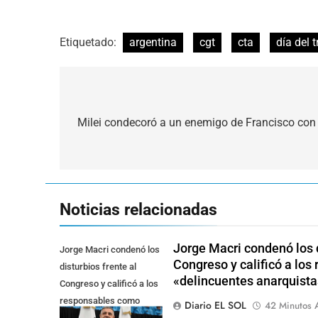
Etiquetado:
argentina
cgt
cta
día del 
Navegación
de
Milei condecoró a un enemigo de Francisco con
entradas
Noticias relacionadas
Jorge Macri condenó los d
Jorge Macri condenó los
Congreso y calificó a lo
disturbios frente al
«delincuentes anarquista
Congreso y calificó a los
responsables como
Diario EL SOL
42 Minutos 
"delincuentes