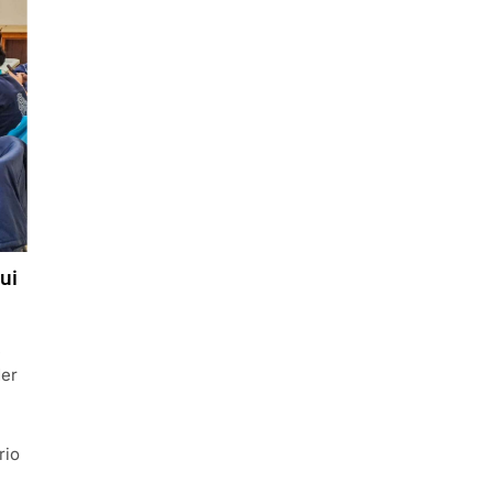
ui
,
der
rio