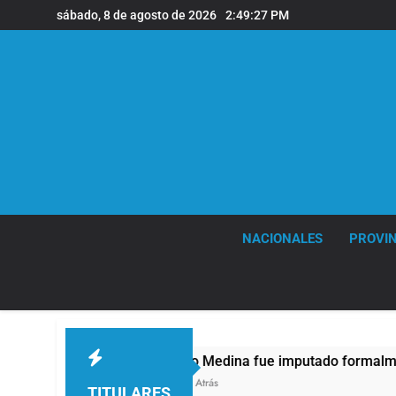
Saltar
sábado, 8 de agosto de 2026
2:49:28 PM
al
contenido
NACIONALES
PROVIN
Thiago Medina fue imputado formalmente por abuso sexu
3 Horas Atrás
TITULARES