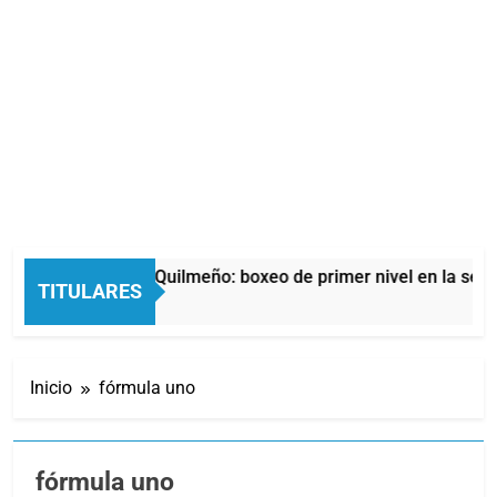
oche del Afro Quilmeño: boxeo de primer nivel en la sede de Q
TITULARES
as Atrás
Inicio
fórmula uno
fórmula uno