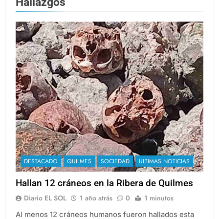
Hallazgos
DESTACADO
QUILMES
SOCIEDAD
ULTIMAS NOTICIAS
Hallan 12 cráneos en la Ribera de Quilmes
Diario EL SOL
1 año atrás
0
1 minutos
Al menos 12 cráneos humanos fueron hallados esta