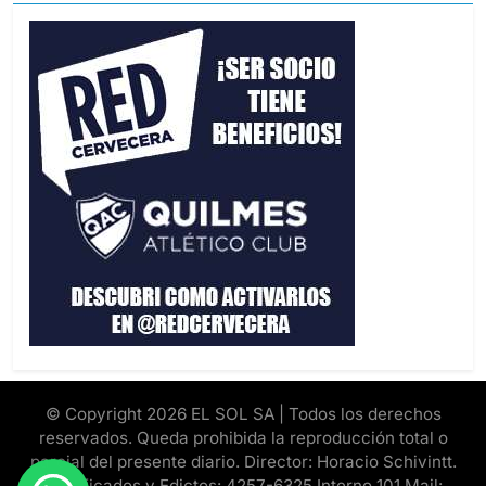
© Copyright 2026 EL SOL SA | Todos los derechos
reservados. Queda prohibida la reproducción total o
parcial del presente diario. Director: Horacio Schivintt.
Clasificados y Edictos: 4257-6325 Interno 101 Mail: