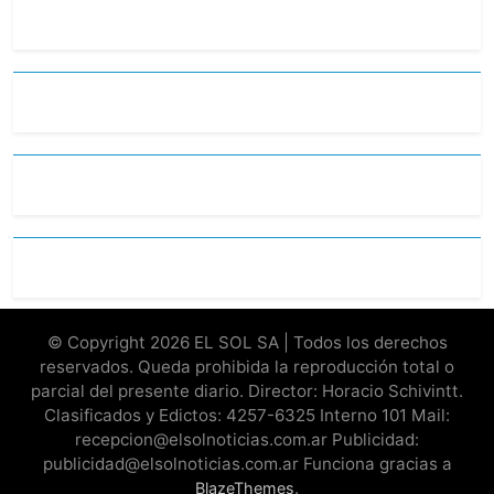
© Copyright 2026 EL SOL SA | Todos los derechos
reservados. Queda prohibida la reproducción total o
parcial del presente diario. Director: Horacio Schivintt.
Clasificados y Edictos: 4257-6325 Interno 101 Mail:
recepcion@elsolnoticias.com.ar Publicidad:
publicidad@elsolnoticias.com.ar Funciona gracias a
.
BlazeThemes