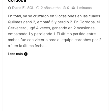
Cordoba
que propuso tirar
Quilmes derrotó 2-0
napalm sobre el Gran
Diario EL SOL
2 años atrás
0
1 minutos
al líder Gimnasia de
Buenos Aires
Jujuy y volvió a
22 Horas Atrás
En total, ya se cruzaron en 9 ocasiones en las cuales
ilusionarse con el
Argentina y Brasil, en
Quilmes ganó 2, empató 5 y perdió 2. En Cordoba, el
Reducido
el peor momento de
Cervecero jugó 4 veces, ganando en 2 ocasiones,
su relación
23 Horas Atrás
empatando 1 y perdiendo 1. El último partido entre
Una nueva encuesta
ambos fue con victoria para el equipo cordobes por 2
anticipa gran paridad
a 1 en la última fecha…
para 2027 y da un
1 Día Atrás
ganador para el
El oficialismo dio de
Leer más
balotaje
baja la cláusula de
venta de tierras a
1 Día Atrás
extranjeros