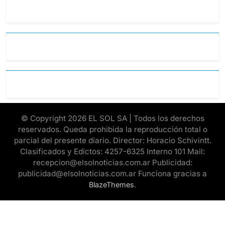
© Copyright 2026 EL SOL SA | Todos los derechos
reservados. Queda prohibida la reproducción total o
parcial del presente diario. Director: Horacio Schivintt.
Clasificados y Edictos: 4257-6325 Interno 101 Mail:
recepcion@elsolnoticias.com.ar Publicidad:
publicidad@elsolnoticias.com.ar Funciona gracias a
.
BlazeThemes