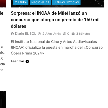
CULTURA
NACIONALES
ULTIMAS NOTICIAS
de
Sorpresa: el INCAA de Milei lanzó un
concurso que otorga un premio de 150 mil
dólares
Diario EL SOL
2 Años Atrás
0
3 Minutos
El Instituto Nacional de Cine y Artes Audiovisuales
 a
(INCAA) oficializó la puesta en marcha del «Concurso
nto.
Ópera Prima 2024»
EX-
Leer más
ada
or