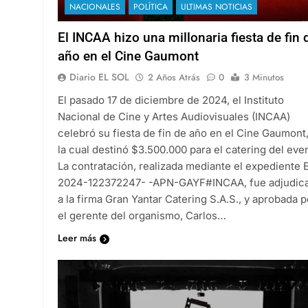
NACIONALES
POLÍTICA
ULTIMAS NOTICIAS
El INCAA hizo una millonaria fiesta de fin 
año en el Cine Gaumont
Diario EL SOL
2 Años Atrás
0
3 Minutos
El pasado 17 de diciembre de 2024, el Instituto
Nacional de Cine y Artes Audiovisuales (INCAA)
celebró su fiesta de fin de año en el Cine Gaumont,
la cual destinó $3.500.000 para el catering del eve
La contratación, realizada mediante el expediente 
2024-122372247- -APN-GAYF#INCAA, fue adjudic
a la firma Gran Yantar Catering S.A.S., y aprobada p
el gerente del organismo, Carlos…
Leer más