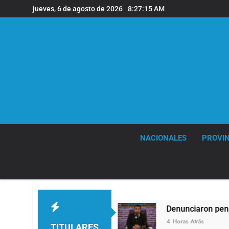
Saltar
jueves, 6 de agosto de 2026
8:27:16 AM
al
contenido
NACIONALES
PROVIN
de viento
Denunciaron penalmente al abogado l
4 Horas Atrás
TITULARES