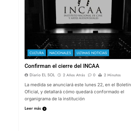
CULTURA
NACIONALES
ULTIMAS NOTICIAS
Confirman el cierre del INCAA
Diario EL SOL
2 Años Atrás
0
2 Minutos
La medida se anunciará este lunes 22, en el Boletín
Oficial, y detallará cómo quedará conformado el
organigrama de la institución
Leer más