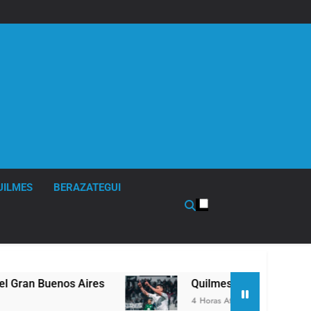
UILMES
BERAZATEGUI
es
Quilmes derrotó 2-0 al líder Gimnasia de Juj
4 Horas Atrás