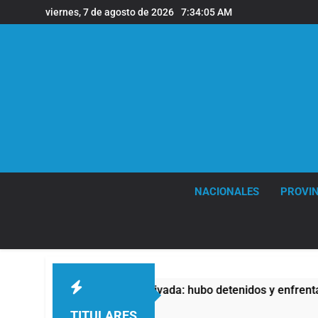
Saltar
viernes, 7 de agosto de 2026
7:34:06 AM
al
contenido
NACIONALES
PROVIN
Propiedad Privada: hubo detenidos y enfrentamientos
TITULARES