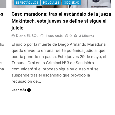
ESPECTÁCULOS
POLICIALES
SOCIEDAD
os
Caso maradona: tras el escándalo de la jueza
Makintach, este jueves se define si sigue el
juicio
Diario EL SOL
1 Año Atrás
0
3 Minutos
dió
El juicio por la muerte de Diego Armando Maradona
quedó envuelto en una fuerte polémica judicial que
podría ponerlo en pausa. Este jueves 29 de mayo, el
as
Tribunal Oral en lo Criminal N°3 de San Isidro
na.
comunicará si el proceso sigue su curso o si se
suspende tras el escándalo que provocó la
recusación de…
Leer más