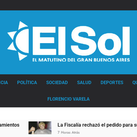
Diario EL SOL
CIA
POLÍTICA
SOCIEDAD
SALUD
DEPORTES
Q
FLORENCIO VARELA
La Fiscalía rechazó el pedido para suspender el juicio c
7 Horas Atrás