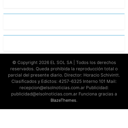
© Copyright 2026 EL SOL SA | Todos los derechos
reservados. Queda prohibida la reproducción total o
parcial del presente diario. Director: Horacio Schivintt.
Clasificados y Edictos: 4257-6325 Interno 101 Mail:
recepcion@elsolnoticias.com.ar Publicidad:
publicidad@elsolnoticias.com.ar Funciona gracias a
.
BlazeThemes