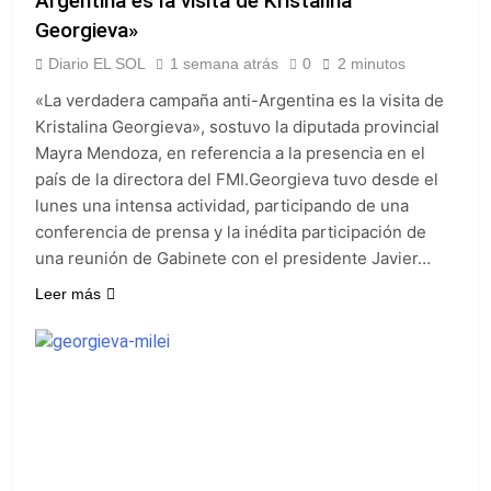
Argentina es la visita de Kristalina
consumo con
La Libertad Avanza
Facundo Moyano
Georgieva»
consiguió la mayoría
y rechazó el pedido
Diario EL SOL
1 semana atrás
0
2 minutos
1 Día Atrás
del peronismo de
Masiva movilización
girar el proyecto a
«La verdadera campaña anti-Argentina es la visita de
al Congreso contra el
comisión
Kristalina Georgieva», sostuvo la diputada provincial
proyecto oficial de
1 Día Atrás
Ley de Propiedad
Mayra Mendoza, en referencia a la presencia en el
La Diócesis de
Privada
país de la directora del FMI.Georgieva tuvo desde el
Quilmes celebra la
fiesta de San
lunes una intensa actividad, participando de una
1 Día Atrás
Cayetano
conferencia de prensa y la inédita participación de
La Línea 148 pasó a
ser operada por La
una reunión de Gabinete con el presidente Javier…
Central de Vicente
1 Día Atrás
Leer más
López