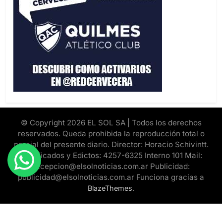
© Copyright 2026 EL SOL SA | Todos los derechos
reservados. Queda prohibida la reproducción total o
parcial del presente diario. Director: Horacio Schivintt.
Clasificados y Edictos: 4257-6325 Interno 101 Mail:
recepcion@elsolnoticias.com.ar Publicidad:
publicidad@elsolnoticias.com.ar Funciona gracias a
.
BlazeThemes