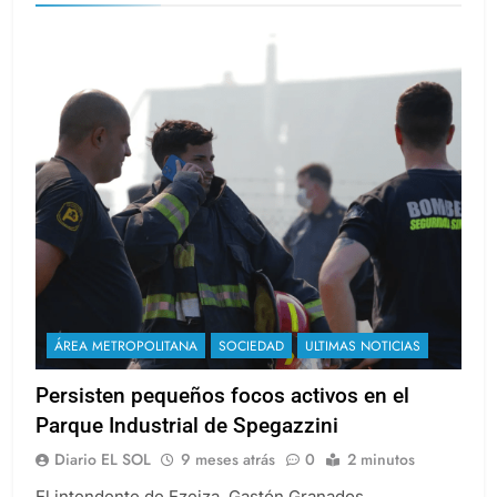
ÁREA METROPOLITANA
SOCIEDAD
ULTIMAS NOTICIAS
Persisten pequeños focos activos en el
Parque Industrial de Spegazzini
Diario EL SOL
9 meses atrás
0
2 minutos
El intendente de Ezeiza, Gastón Granados,