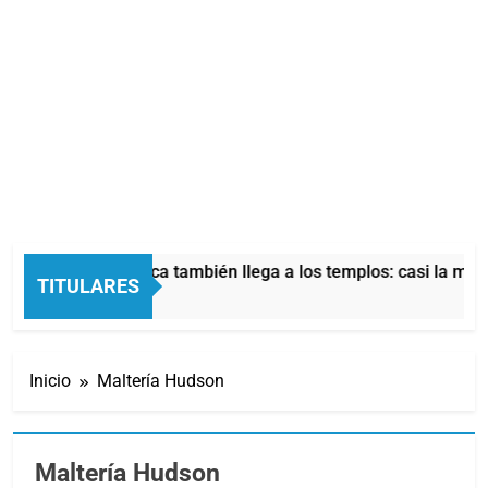
crisis económica también llega a los templos: casi la mitad de
TITULARES
ras Atrás
Inicio
Maltería Hudson
Maltería Hudson