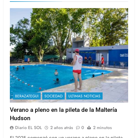
BERAZATEGUI
SOCIEDAD
ULTIMAS NOTICIAS
Verano a pleno en la pileta de la Maltería
Hudson
Diario EL SOL
2 años atrás
0
2 minutos
El 2025 comenzó con un verano a pleno en la pileta