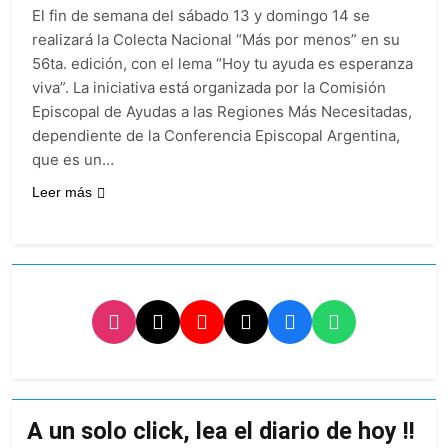
activos argentinos:
2 Días Atrás
El fin de semana del sábado 13 y domingo 14 se
cayeron las acciones
Jorge Macri condenó
en Wall Street y el
realizará la Colecta Nacional “Más por menos” en su
los disturbios frente
riesgo país quedó al
56ta. edición, con el lema “Hoy tu ayuda es esperanza
al Congreso y
2 Días Atrás
borde de los 450
calificó a los
viva”. La iniciativa está organizada por la Comisión
Día Internacional de
puntos
responsables como
Episcopal de Ayudas a las Regiones Más Necesitadas,
la Cerveza: los tres
«delincuentes
secretos para
dependiente de la Conferencia Episcopal Argentina,
2 Días Atrás
anarquistas»
servirla
que es un…
El frío polar se
correctamente
instala en Buenos
Leer más
Aires: mejora el
2 Días Atrás
tiempo y llegan las
Día de San Cayetano:
temperaturas más
por qué se celebra
bajas de la semana
cada 7 de agosto y
2 Días Atrás
qué representa para
El Senado aprobó la
los argentinos
ley de propiedad
privada, pero el
2 Días Atrás
Gobierno debió
Incidentes frente al
eliminar otro capítulo
Congreso durante la
protesta contra la
2 Días Atrás
Ley de Propiedad
La Fiscalía rechazó el
A un solo click, lea el diario de hoy !!
Privada: hubo
pedido para