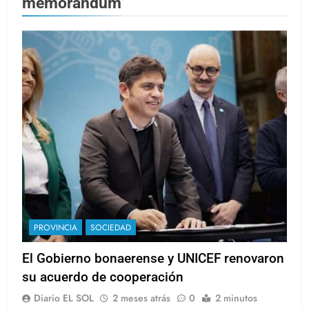
memorandum
PROVINCIA
SOCIEDAD
El Gobierno bonaerense y UNICEF renovaron
su acuerdo de cooperación
Diario EL SOL
2 meses atrás
0
2 minutos