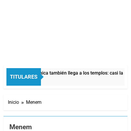
 crisis económica también llega a los templos: casi la mitad d
TITULARES
oras Atrás
Inicio
Menem
Menem