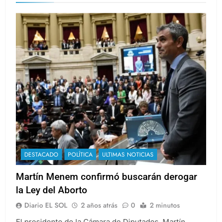
DESTACADO
POLÍTICA
ULTIMAS NOTICIAS
Martín Menem confirmó buscarán derogar
la Ley del Aborto
Diario EL SOL
2 años atrás
0
2 minutos
El presidente de la Cámara de Diputados, Martín