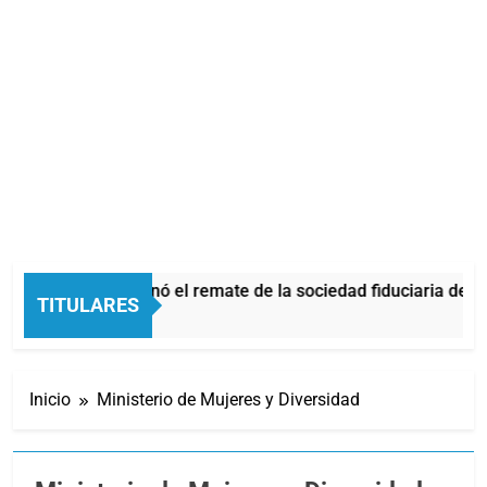
a Justicia ordenó el remate de la sociedad fiduciaria de Huds
TITULARES
Horas Atrás
Inicio
Ministerio de Mujeres y Diversidad