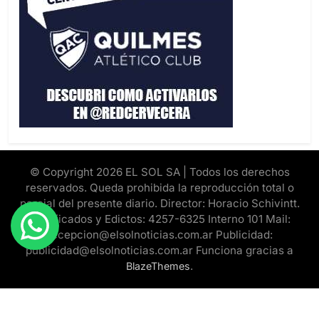
© Copyright 2026 EL SOL SA | Todos los derechos
reservados. Queda prohibida la reproducción total o
parcial del presente diario. Director: Horacio Schivintt.
Clasificados y Edictos: 4257-6325 Interno 101 Mail:
recepcion@elsolnoticias.com.ar Publicidad:
publicidad@elsolnoticias.com.ar Funciona gracias a
.
BlazeThemes