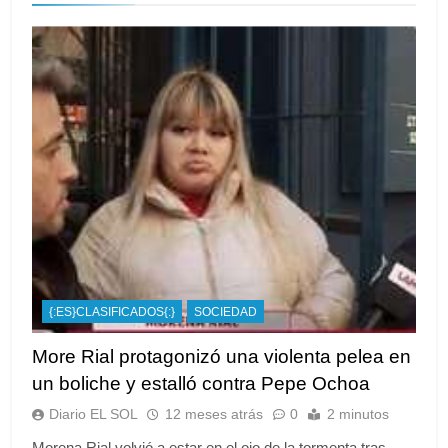
{:ES}CLASIFICADOS{:}
SOCIEDAD
More Rial protagonizó una violenta pelea en
un boliche y estalló contra Pepe Ochoa
Diario EL SOL
12 meses atrás
0
2 minutos
Morena Rial volvió a estar en el ojo de la tormenta tras