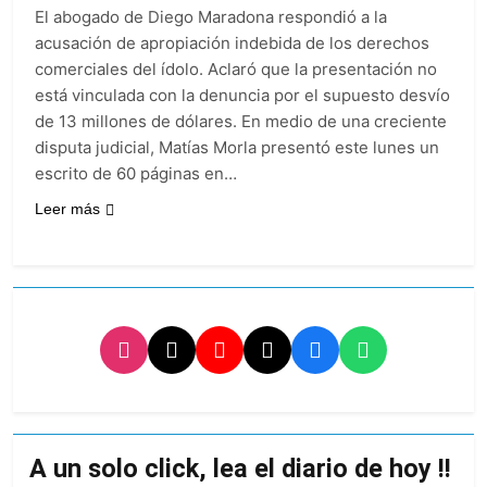
al Congreso y
1 Día Atrás
borde de los 450
El abogado de Diego Maradona respondió a la
calificó a los
Día Internacional de
puntos
responsables como
acusación de apropiación indebida de los derechos
la Cerveza: los tres
«delincuentes
comerciales del ídolo. Aclaró que la presentación no
secretos para
1 Día Atrás
anarquistas»
servirla
está vinculada con la denuncia por el supuesto desvío
El frío polar se
correctamente
de 13 millones de dólares. En medio de una creciente
instala en Buenos
Aires: mejora el
disputa judicial, Matías Morla presentó este lunes un
1 Día Atrás
tiempo y llegan las
escrito de 60 páginas en…
Día de San Cayetano:
temperaturas más
por qué se celebra
bajas de la semana
Leer más
cada 7 de agosto y
1 Día Atrás
qué representa para
El Senado aprobó la
los argentinos
ley de propiedad
privada, pero el
1 Día Atrás
Gobierno debió
Incidentes frente al
eliminar otro capítulo
Congreso durante la
protesta contra la
2 Días Atrás
Ley de Propiedad
La Fiscalía rechazó el
Privada: hubo
pedido para
detenidos y
suspender el juicio
2 Días Atrás
enfrentamientos
contra Pity Alvarez
67 barrios full LED en
A un solo click, lea el diario de hoy !!
Florencio Varela