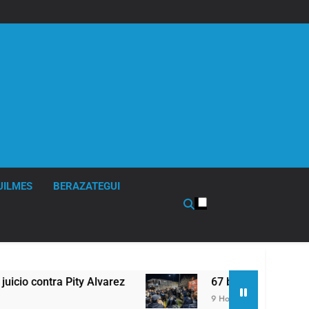
UILMES
BERAZATEGUI
rez
67 barrios full LED en Florencio Varela
9 Horas Atrás