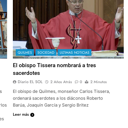
QUILMES
SOCIEDAD
ULTIMAS NOTICIAS
El obispo Tissera nombrará a tres
sacerdotes
Diario EL SOL
2 Años Atrás
0
2 Minutos
s
El obispo de Quilmes, monseñor Carlos Tissera,
ordenará sacerdotes a los diáconos Roberto
rlos
Barúa, Joaquín García y Sergio Britez
Leer más
es