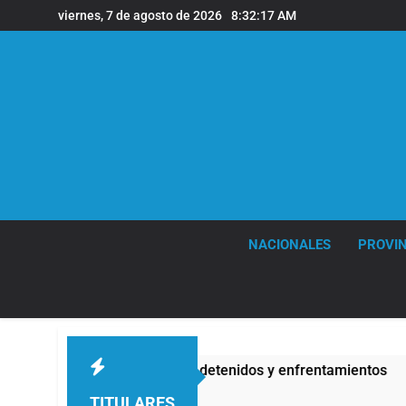
Saltar
viernes, 7 de agosto de 2026
8:32:19 AM
al
contenido
NACIONALES
PROVIN
ada: hubo detenidos y enfrentamientos
La Fisc
8 Horas At
TITULARES