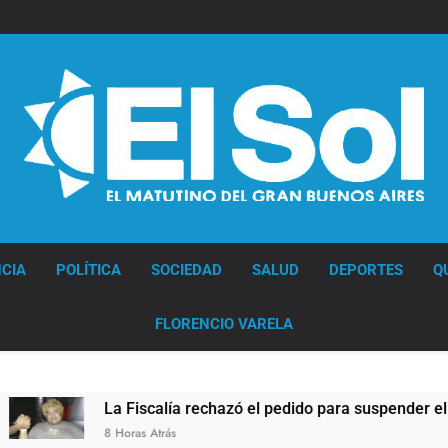
Diario EL SOL
CIA
POLÍTICA
SOCIEDAD
SALUD
DEPORTES
Q
FLORENCIO VARELA
alía rechazó el pedido para suspender el juicio contra Pity Alva
rás